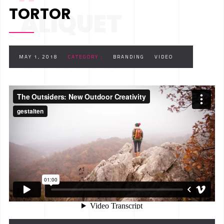
TORTOR
ALIQUET
TORTOR
MAY 1, 2018
CATEGORY :
BRANDING
VIDEO