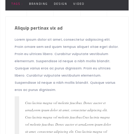
TAGS :
BRANDING
DESIGN
VIDEO
Aliquip pertinax vix ad
Lorem ipsum dolor sit amet, consectetur adipiscing elit.
Proin ornare sem sed quam tempus aliquet vitae eget dolor.
Proin eu ultrices libero. Curabitur vulputate vestibulum
elementum. Suspendisse id neque a nibh mollis blandit.
Quisque varius eros ac purus dignissim. Proin eu ultrices
libero. Curabitur vulputate vestibulum elementum.
Suspendisse id neque a nibh mollis blandit. Quisque varius
eros ac purus dignissim.
Cras lacinia magna vel molestie faucibus. Donec auctor et
urnaLorem ipsum dolor sit amet, consectetur adipiscing elit.
Cras lacinia magna vel molestie faucibus.Cras lacinia magna
vel molestie faucibus. Donec auctor et urnaLorem ipsum dolor
sit amet, consectetur adipiscing elit. Cras lacinia magna vel