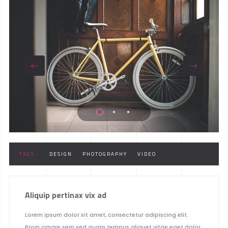
TAGS :
DESIGN
PHOTOGRAPHY
VIDEO
Aliquip pertinax vix ad
Lorem ipsum dolor sit amet, consectetur adipiscing elit.
Proin ornare sem sed quam tempus aliquet vitae eget dolor.