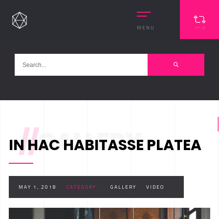
MENU
//
GALLERY
IN HAC HABITASSE PLATEA
MAY 1, 2018
CATEGORY :
GALLERY
VIDEO